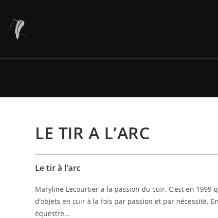
Skip
to
content
LE TIR A L’ARC
LE TIR A L’ARC
Le tir à l’arc
Maryline Lecourtier a la passion du cuir. C’est en 1999
d’objets en cuir à la fois par passion et par nécessité.
équestre…