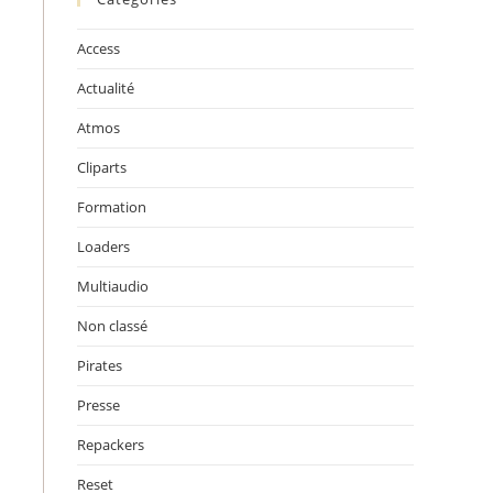
onglet
onglet
onglet
Access
Actualité
Atmos
Cliparts
Formation
Loaders
Multiaudio
Non classé
Pirates
Presse
Repackers
Reset