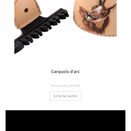
Carquois d’arc
Accessoires
,
Archerie
Lire la suite