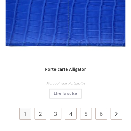
Porte-carte Alligator
Maroquinerie
,
Portefeuille
Lire la suite
1
2
3
4
5
6