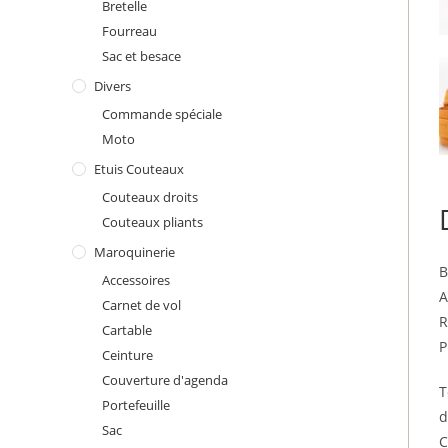
Bretelle
Fourreau
Sac et besace
Divers
Commande spéciale
Moto
Etuis Couteaux
Couteaux droits
Couteaux pliants
Maroquinerie
B
Accessoires
A
Carnet de vol
R
Cartable
P
Ceinture
Couverture d'agenda
T
Portefeuille
d
Sac
C