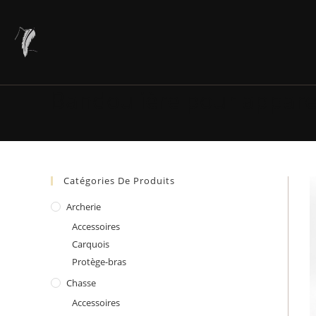
Skip
to
content
Bandoulière pour appare
Catégories De Produits
Archerie
Accessoires
Carquois
Protège-bras
Chasse
Accessoires