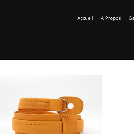
Accueil
A Propos
Ga
il photo