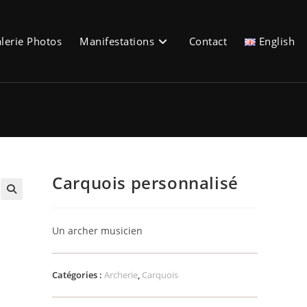
lerie Photos
Manifestations
Contact
English
Carquois personnalisé
🔍
Un archer musicien
Catégories :
Archerie
,
Carquois