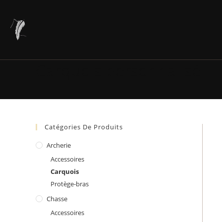
Skip
to
content
Carquois personnalisé
Catégories De Produits
Archerie
Accessoires
Carquois
Protège-bras
Chasse
Accessoires