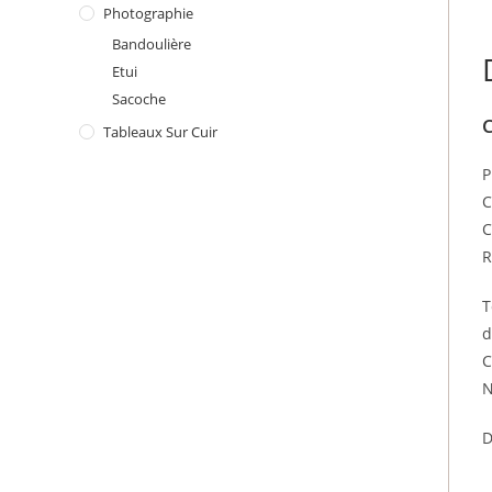
Photographie
Bandoulière
Etui
Sacoche
C
Tableaux Sur Cuir
P
C
C
R
T
d
C
N
D