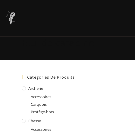
Skip
to
content
Etui de carabine
Catégories De Produits
Archerie
Accessoires
Carquois
Protège-bras
Chasse
Accessoires