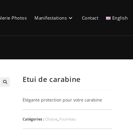
lerie Photos
Manifestations
Contact
English
Etui de carabine
🔍
Élégante protection pour votre carabine
Catégories :
Chasse
,
Fourreau