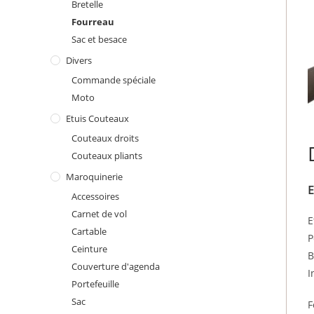
Bretelle
Fourreau
Sac et besace
Divers
Commande spéciale
Moto
Etuis Couteaux
Couteaux droits
Couteaux pliants
Maroquinerie
E
Accessoires
Carnet de vol
E
Cartable
P
Ceinture
B
Couverture d'agenda
I
Portefeuille
Sac
F