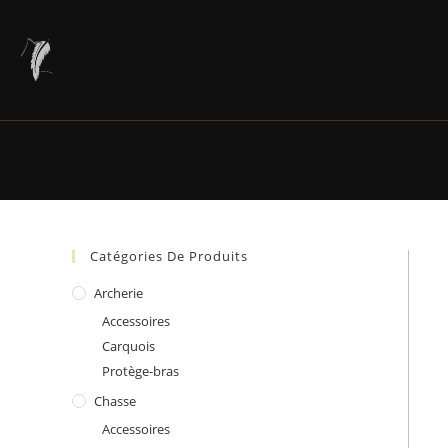
Skip
to
content
Etui pour couteau pliant
Catégories De Produits
Archerie
Accessoires
Carquois
Protège-bras
Chasse
Accessoires