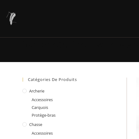
Skip
to
content
Sac photo Crosswise » g
Catégories De Produits
Archerie
Accessoires
Carquois
Protège-bras
Chasse
Accessoires