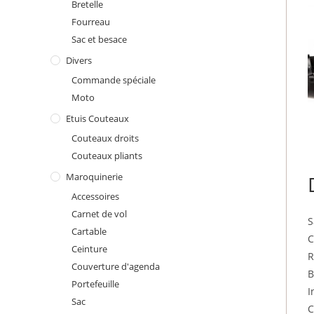
Bretelle
Fourreau
Sac et besace
Divers
Commande spéciale
Moto
Etuis Couteaux
Couteaux droits
Couteaux pliants
Maroquinerie
Accessoires
Carnet de vol
S
Cartable
C
Ceinture
R
Couverture d'agenda
B
Portefeuille
I
Sac
C