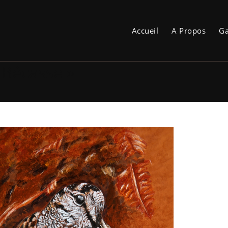
Accueil
A Propos
Ga
« Bécasse »