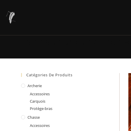
Skip
to
content
Tableau sur cuir et bois 
Catégories De Produits
Archerie
Accessoires
Carquois
Protège-bras
Chasse
Accessoires